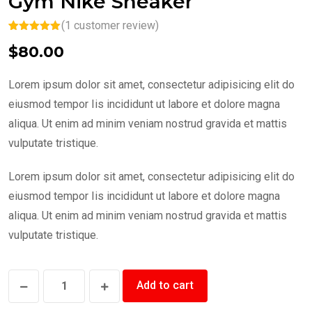
Gym Nike Sneaker
(
1
customer review)
Rated
1
5.00
$
80.00
out of 5
based on
customer
rating
Lorem ipsum dolor sit amet, consectetur adipisicing elit do
eiusmod tempor Iis incididunt ut labore et dolore magna
aliqua. Ut enim ad minim veniam nostrud gravida et mattis
vulputate tristique.
Lorem ipsum dolor sit amet, consectetur adipisicing elit do
eiusmod tempor Iis incididunt ut labore et dolore magna
aliqua. Ut enim ad minim veniam nostrud gravida et mattis
vulputate tristique.
Gym
Add to cart
Nike